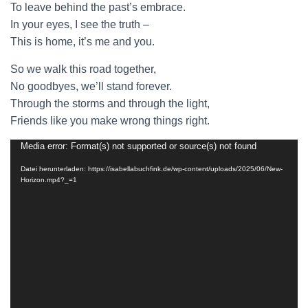
To leave behind the past’s embrace.
In your eyes, I see the truth –
This is home, it’s me and you.
So we walk this road together,
No goodbyes, we’ll stand forever.
Through the storms and through the light,
Friends like you make wrong things right.
Media error: Format(s) not supported or source(s) not found
Video-
Player
Datei herunterladen: https://isabellabuchfink.de/wp-content/uploads/2025/06/New-
Horizon.mp4?_=1