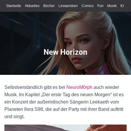
Startseite
Aktuelles
Bücher
Leseproben
Comics
Fun
Musik
KI
Schreiben
New Horizon
Selbstverständlich gibt es bei
NeuroM0rph
auch wieder
Musik. Im Kapitel „Der erste Tag des neuen Morgen“ ist es
ein Konzert der außerirdischen Sängerin Leekaeth vom
Planeten llora S98, die auf der Party mit ihrer Band auftritt
und singt.