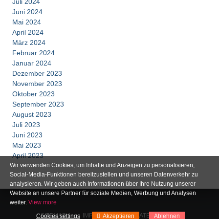
Juli 2024
Juni 2024
Mai 2024
April 2024
März 2024
Februar 2024
Januar 2024
Dezember 2023
November 2023
Oktober 2023
September 2023
August 2023
Juli 2023
Juni 2023
Mai 2023
April 2023
Wir verwenden Cookies, um Inhalte und Anzeigen zu personalisieren,
Social-Media-Funktionen bereitzustellen und unseren Datenverkehr zu
analysieren. Wir geben auch Informationen über Ihre Nutzung unserer
Website an unsere Partner für soziale Medien, Werbung und Analysen
weiter.
View more
SITEMAP
IMPRESSUM
DATENSCHUTZ
Cookies settings
Akzeptieren
Ablehnen