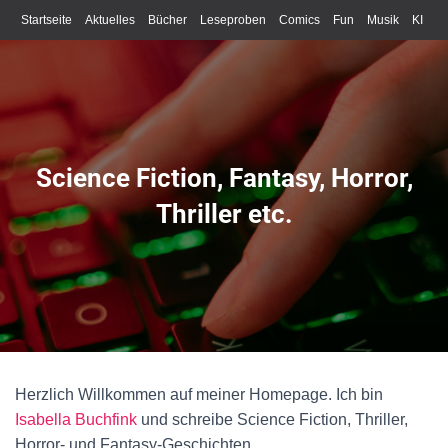
Startseite
Aktuelles
Bücher
Leseproben
Comics
Fun
Musik
KI
Schreiben
Science Fiction, Fantasy, Horror,
Thriller etc.
Herzlich Willkommen auf meiner Homepage. Ich bin
Isabella Buchfink
und schreibe Science Fiction, Thriller,
Horror- und Fantasy-Geschichten.