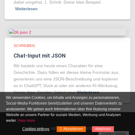
dabei vorgehst. 1. Schritt: Deine Idee Beispiel:
Weiterlesen
SCHREIBEN
Chat-Input mit JSON
Wir basteln uns heute einen Charakter für eine
Geschichte. Dazu füllen wir dieses kleine Formular aus,
generieren uns eine JSON-Beschreibung und kopieren
es in ChatGPT, Duck.ai oder ein anderes KI-Werkzeug.
Name: Age: Gender: Select your
Weiterlesen
Wir verwenden Cookies, um Inhalte und Anzeigen zu personalisieren,
Social-Media-Funktionen bereitzustellen und unseren Datenverkehr zu
analysieren. Wir geben auch Informationen über Ihre Nutzung unserer
Website an unsere Partner für soziale Medien, Werbung und Analysen
weiter.
View more
SITEMAP
IMPRESSUM
DATENSCHUTZ
Cookies settings
Akzeptieren
Ablehnen
Cookies settings