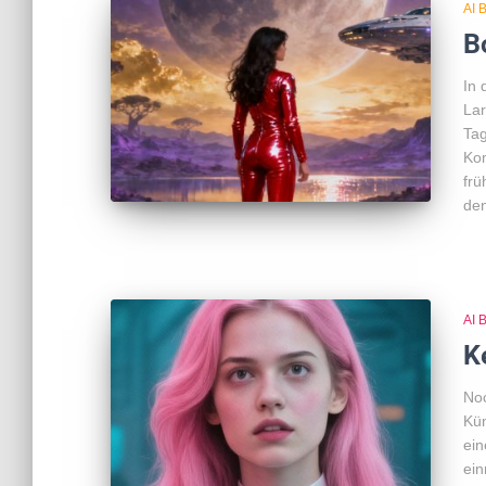
AI 
B
In 
Lar
Tag
Kom
frü
den
AI 
K
Noc
Kün
ein
ein