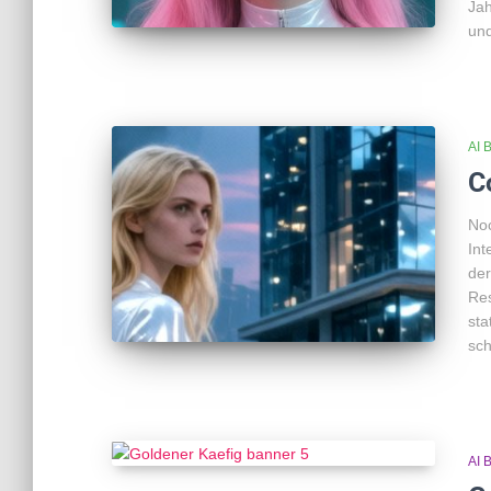
Jah
und
AI 
C
Noc
Int
der
Res
sta
sch
AI 