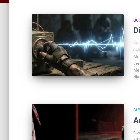
BÜ
D
Es 
sch
Mon
ver
Met
die
AI 
A
Noc
Zeh