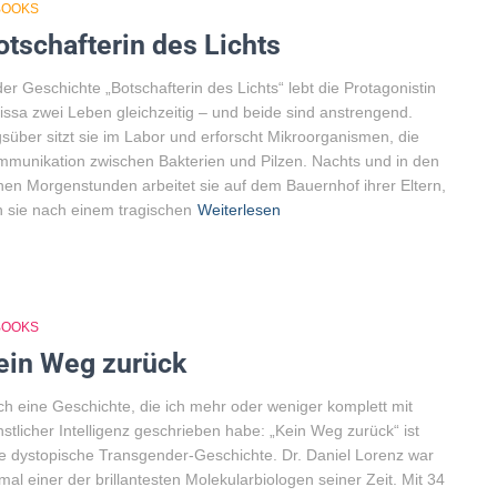
BOOKS
otschafterin des Lichts
der Geschichte „Botschafterin des Lichts“ lebt die Protagonistin
issa zwei Leben gleichzeitig – und beide sind anstrengend.
süber sitzt sie im Labor und erforscht Mikroorganismen, die
munikation zwischen Bakterien und Pilzen. Nachts und in den
hen Morgenstunden arbeitet sie auf dem Bauernhof ihrer Eltern,
 sie nach einem tragischen
Weiterlesen
BOOKS
ein Weg zurück
h eine Geschichte, die ich mehr oder weniger komplett mit
stlicher Intelligenz geschrieben habe: „Kein Weg zurück“ ist
e dystopische Transgender-Geschichte. Dr. Daniel Lorenz war
mal einer der brillantesten Molekularbiologen seiner Zeit. Mit 34