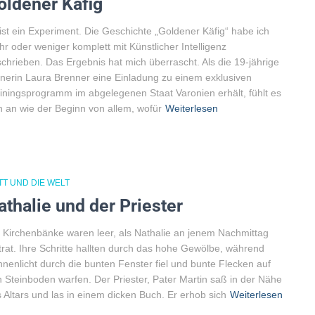
oldener Käfig
ist ein Experiment. Die Geschichte „Goldener Käfig“ habe ich
r oder weniger komplett mit Künstlicher Intelligenz
chrieben. Das Ergebnis hat mich überrascht. Als die 19-jährige
nerin Laura Brenner eine Einladung zu einem exklusiven
iningsprogramm im abgelegenen Staat Varonien erhält, fühlt es
h an wie der Beginn von allem, wofür
Weiterlesen
TT UND DIE WELT
athalie und der Priester
 Kirchenbänke waren leer, als Nathalie an jenem Nachmittag
trat. Ihre Schritte hallten durch das hohe Gewölbe, während
nenlicht durch die bunten Fenster fiel und bunte Flecken auf
 Steinboden warfen. Der Priester, Pater Martin saß in der Nähe
 Altars und las in einem dicken Buch. Er erhob sich
Weiterlesen