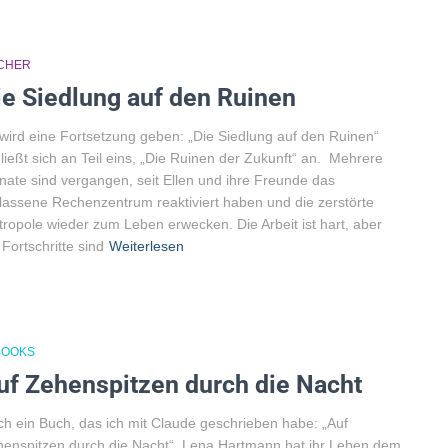
CHER
ie Siedlung auf den Ruinen
wird eine Fortsetzung geben: „Die Siedlung auf den Ruinen“
ließt sich an Teil eins, „Die Ruinen der Zukunft“ an. Mehrere
ate sind vergangen, seit Ellen und ihre Freunde das
lassene Rechenzentrum reaktiviert haben und die zerstörte
ropole wieder zum Leben erwecken. Die Arbeit ist hart, aber
 Fortschritte sind
Weiterlesen
BOOKS
uf Zehenspitzen durch die Nacht
h ein Buch, das ich mit Claude geschrieben habe: „Auf
enspitzen durch die Nacht“. Lena Hartmann hat ihr Leben dem