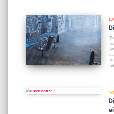
BÜ
D
„Di
neu
Don
sta
dem
sic
AK
D
e