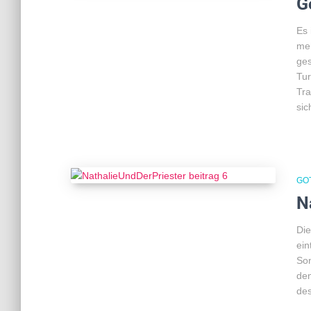
G
Es 
meh
ges
Tur
Tra
sic
GO
N
Die
ein
Son
den
des