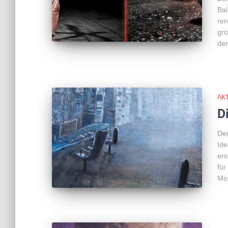
Bal
ren
gro
dem
AK
D
Der
Ide
ers
für
Mo