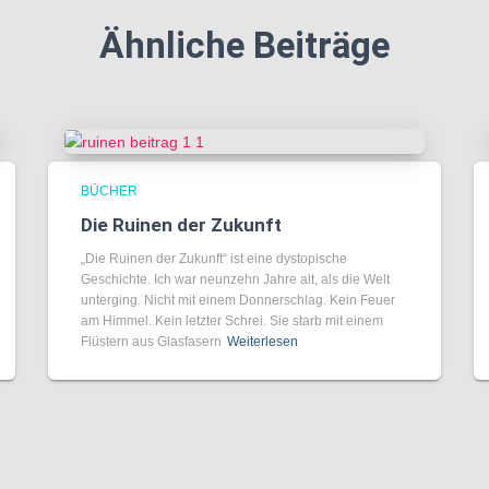
Ähnliche Beiträge
BÜCHER
Die Ruinen der Zukunft
„Die Ruinen der Zukunft“ ist eine dystopische
Geschichte. Ich war neunzehn Jahre alt, als die Welt
unterging. Nicht mit einem Donnerschlag. Kein Feuer
am Himmel. Kein letzter Schrei. Sie starb mit einem
Flüstern aus Glasfasern
Weiterlesen