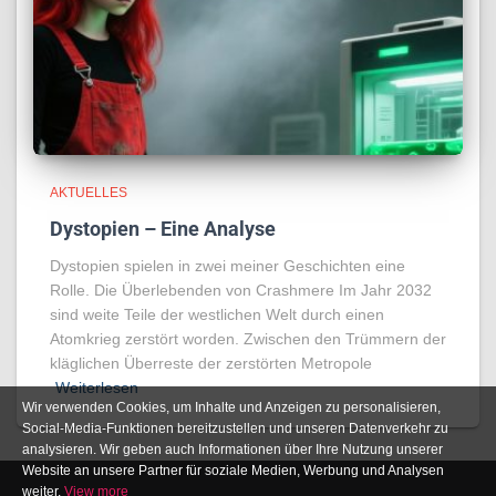
AKTUELLES
Dystopien – Eine Analyse
Dystopien spielen in zwei meiner Geschichten eine
Rolle. Die Überlebenden von Crashmere Im Jahr 2032
sind weite Teile der westlichen Welt durch einen
Atomkrieg zerstört worden. Zwischen den Trümmern der
kläglichen Überreste der zerstörten Metropole
Weiterlesen
Wir verwenden Cookies, um Inhalte und Anzeigen zu personalisieren,
Social-Media-Funktionen bereitzustellen und unseren Datenverkehr zu
analysieren. Wir geben auch Informationen über Ihre Nutzung unserer
Website an unsere Partner für soziale Medien, Werbung und Analysen
weiter.
View more