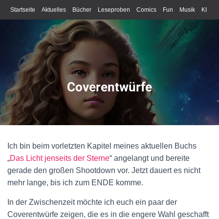
Startseite
Aktuelles
Bücher
Leseproben
Comics
Fun
Musik
KI
Schreiben
Coverentwürfe
Ich bin beim vorletzten Kapitel meines aktuellen Buchs
„
Das Licht jenseits der Sterne
“ angelangt und bereite
gerade den großen Shootdown vor. Jetzt dauert es nicht
mehr lange, bis ich zum ENDE komme.
In der Zwischenzeit möchte ich euch ein paar der
Coverentwürfe zeigen, die es in die engere Wahl geschafft