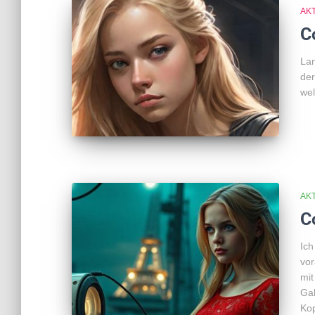
AK
C
Lan
der
we
AK
C
Ic
vor
mit
Gal
Kop