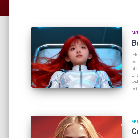
AK
B
Ich
mei
abe
Ent
wel
mit
AK
C