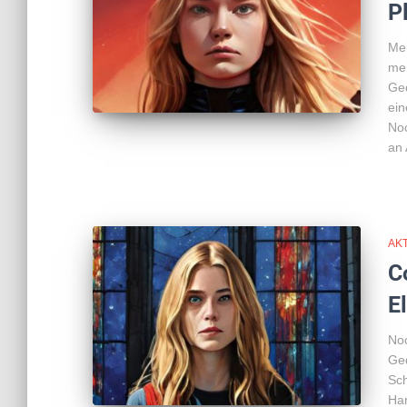
P
Mei
mei
Ged
ein
Noc
an 
AK
C
E
Noc
Ge
Sch
Han