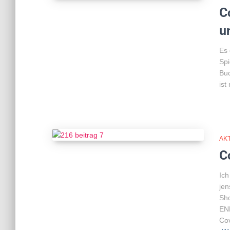
C
u
Es 
Spi
Bu
ist
AK
C
Ich
jen
Sho
END
Cov