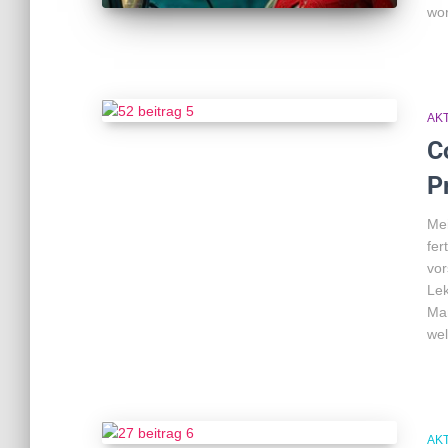
wor
AK
C
P
Mei
fer
vor
Lek
Man
we
AK