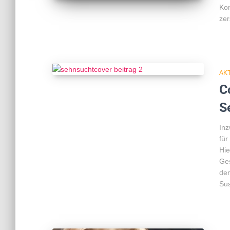
Kon
zer
AK
C
S
Inz
für
Hie
Ges
dem
Sus