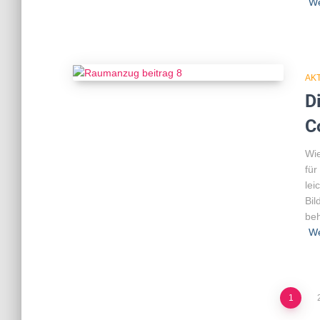
We
AK
D
C
Wie
für
lei
Bil
beh
We
Seitennummerierun
1