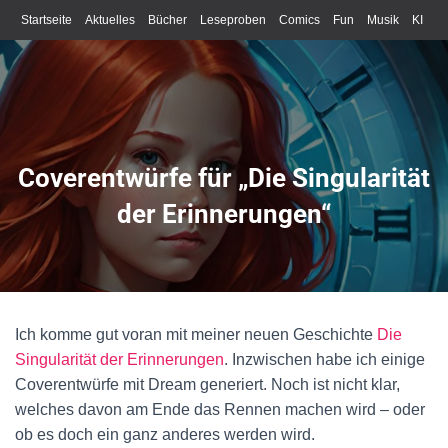
Startseite
Aktuelles
Bücher
Leseproben
Comics
Fun
Musik
KI
Schreiben
Coverentwürfe für „Die Singularität
der Erinnerungen“
Ich komme gut voran mit meiner neuen Geschichte
Die
Singularität der Erinnerungen
. Inzwischen habe ich einige
Coverentwürfe mit Dream generiert. Noch ist nicht klar,
welches davon am Ende das Rennen machen wird – oder
ob es doch ein ganz anderes werden wird.