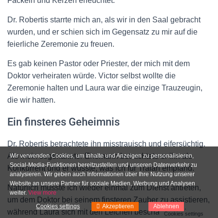
Fackeln und Kerzen erleuchtet.
Dr. Robertis starrte mich an, als wir in den Saal gebracht
wurden, und er schien sich im Gegensatz zu mir auf die
feierliche Zeremonie zu freuen.
Es gab keinen Pastor oder Priester, der mich mit dem
Doktor verheiraten würde. Victor selbst wollte die
Zeremonie halten und Laura war die einzige Trauzeugin,
die wir hatten.
Ein finsteres Geheimnis
Dr. Robertis betrachtete ihn misstrauisch und eifersüchtig.
Als mein sogenannter Ehemann betrachtete er ihn als
Wir verwenden Cookies, um Inhalte und Anzeigen zu personalisieren,
Social-Media-Funktionen bereitzustellen und unseren Datenverkehr zu
Konkurrent und er wusste, was ich für Traian empfand.
analysieren. Wir geben auch Informationen über Ihre Nutzung unserer
Website an unsere Partner für soziale Medien, Werbung und Analysen
Natürlich musste ich wieder einmal zum Dienst antreten,
weiter.
View more
um dem Doktor bei seinem finsteren Zauber zu assistieren,
Cookies settings
Akzeptieren
Ablehnen
während Laura sich mit den Leichen beschäftigte, die
Cookies settings