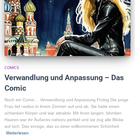
COMICS
Verwandlung und Anpassung – Das
Comic
Noch ein Comic… Verwandlung und Anpassung Prolog Die junge
Frau lief rastlos in ihrem Zimmer auf und ab. Sie hatte einen
schlanken Körper und war attraktiv. Mit ihren langen, blonden
Haaren war ihr Äußeres nahezu perfekt und sie zog alle Blicke
auf sich. Das einzige, das zu einer vollkommenen Schönheit
Weiterlesen