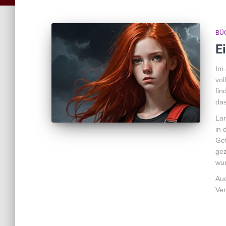
BÜ
E
Im 
vol
fin
das
Lar
in 
Gef
gez
wur
Auc
Ver