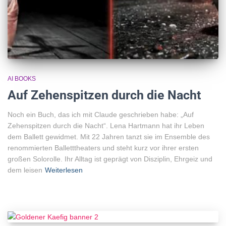
AI BOOKS
Auf Zehenspitzen durch die Nacht
Noch ein Buch, das ich mit Claude geschrieben habe: „Auf
Zehenspitzen durch die Nacht“. Lena Hartmann hat ihr Leben
dem Ballett gewidmet. Mit 22 Jahren tanzt sie im Ensemble des
renommierten Balletttheaters und steht kurz vor ihrer ersten
großen Solorolle. Ihr Alltag ist geprägt von Disziplin, Ehrgeiz und
dem leisen
Weiterlesen