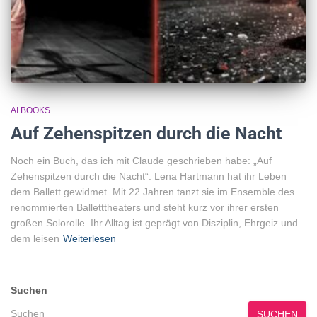
AI BOOKS
Auf Zehenspitzen durch die Nacht
Noch ein Buch, das ich mit Claude geschrieben habe: „Auf
Zehenspitzen durch die Nacht“. Lena Hartmann hat ihr Leben
dem Ballett gewidmet. Mit 22 Jahren tanzt sie im Ensemble des
renommierten Balletttheaters und steht kurz vor ihrer ersten
großen Solorolle. Ihr Alltag ist geprägt von Disziplin, Ehrgeiz und
dem leisen
Weiterlesen
Suchen
SUCHEN