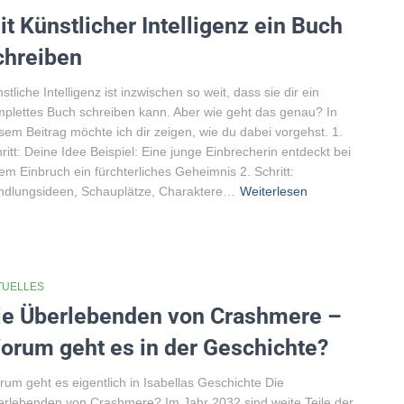
it Künstlicher Intelligenz ein Buch
chreiben
stliche Intelligenz ist inzwischen so weit, dass sie dir ein
plettes Buch schreiben kann. Aber wie geht das genau? In
sem Beitrag möchte ich dir zeigen, wie du dabei vorgehst. 1.
ritt: Deine Idee Beispiel: Eine junge Einbrecherin entdeckt bei
em Einbruch ein fürchterliches Geheimnis 2. Schritt:
ndlungsideen, Schauplätze, Charaktere…
Weiterlesen
TUELLES
ie Überlebenden von Crashmere –
orum geht es in der Geschichte?
um geht es eigentlich in Isabellas Geschichte Die
rlebenden von Crashmere? Im Jahr 2032 sind weite Teile der