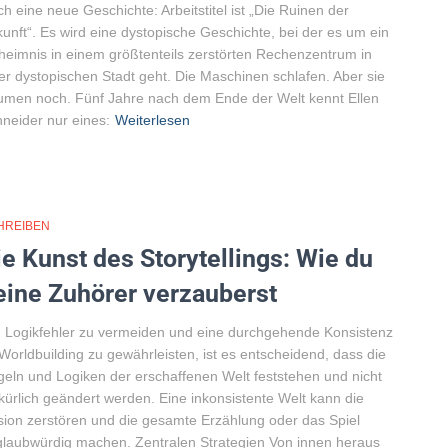
h eine neue Geschichte: Arbeitstitel ist „Die Ruinen der
unft“. Es wird eine dystopische Geschichte, bei der es um ein
eimnis in einem größtenteils zerstörten Rechenzentrum in
er dystopischen Stadt geht. Die Maschinen schlafen. Aber sie
umen noch. Fünf Jahre nach dem Ende der Welt kennt Ellen
neider nur eines:
Weiterlesen
HREIBEN
ie Kunst des Storytellings: Wie du
eine Zuhörer verzauberst
Logikfehler zu vermeiden und eine durchgehende Konsistenz
Worldbuilding zu gewährleisten, ist es entscheidend, dass die
eln und Logiken der erschaffenen Welt feststehen und nicht
lkürlich geändert werden. Eine inkonsistente Welt kann die
usion zerstören und die gesamte Erzählung oder das Spiel
laubwürdig machen. Zentralen Strategien Von innen heraus