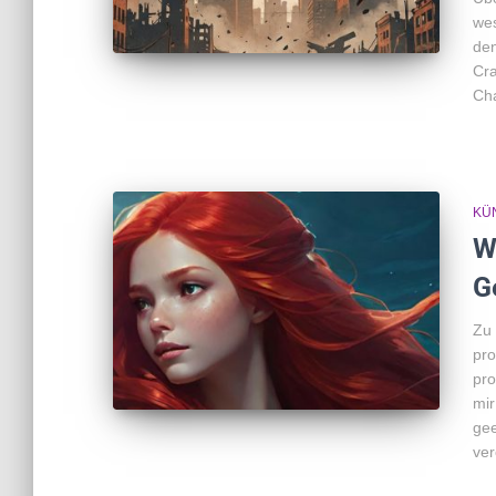
wes
den
Cra
Cha
KÜ
W
G
Zu 
pro
pro
mir
gee
ver