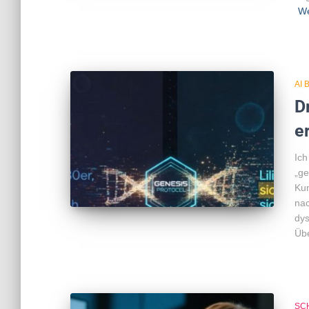
We
AI 
D
er
Ich
„ge
Kun
nac
dys
Übe
SC