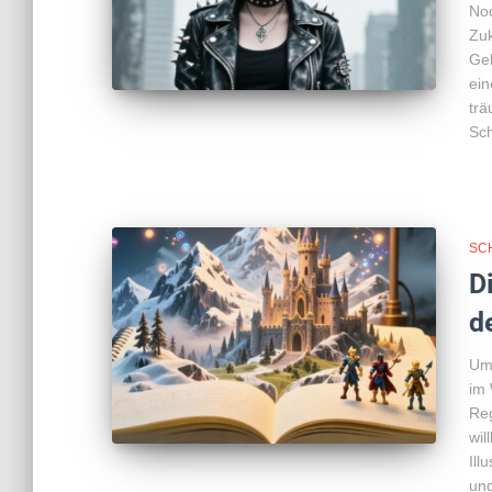
Noc
Zuk
Geh
ein
trä
Sch
SC
D
d
Um 
im 
Reg
wil
Ill
ung