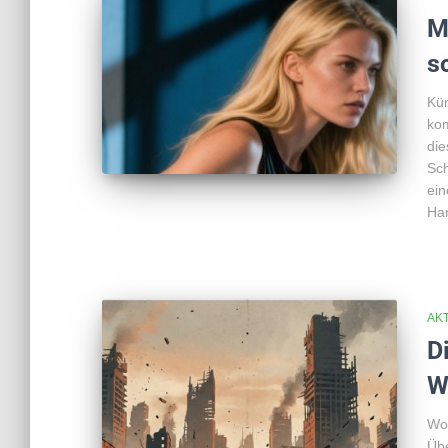
M
s
Kün
kom
die
Sch
ein
Ha
AK
D
W
Wor
Übe