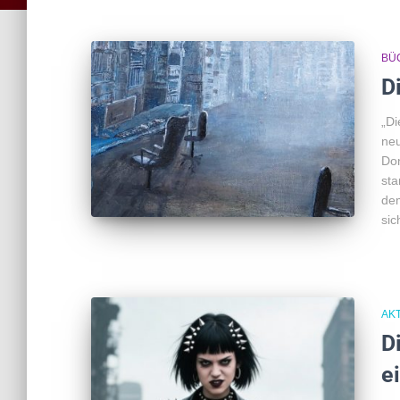
BÜ
D
„Di
neu
Don
sta
dem
sic
AK
D
e