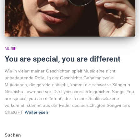
MUSIK
You are special, you are different
Wie in vielen meiner Geschichten spielt Musik eine nicht
unbedeutende Rolle. In der Geschichte Geheimnisvolle
Mutationen, die gerade entsteht, kommt die schwarze Sängerin
Nekeisha Lawrence vor. Die Lyrics ihres erfolgreichen Songs ‚You
are special, you are different‘, der in einer Schlüsselszene
vorkommt, stammt aus der Feder des berüchtigten Songwriters
ChatGPT
Weiterlesen
Suchen