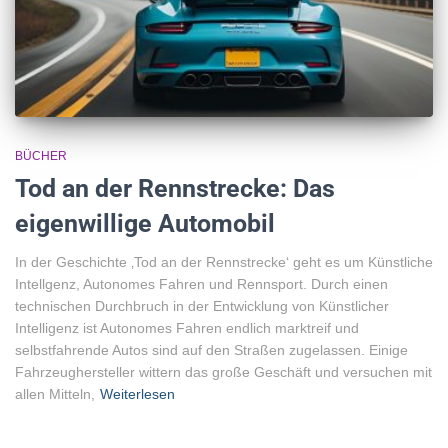
BÜCHER
Tod an der Rennstrecke: Das
eigenwillige Automobil
In der Geschichte ‚Tod an der Rennstrecke‘ geht es um Künstliche
Intellgenz, Autonomes Fahren und Rennsport. Durch einen
technischen Durchbruch in der Entwicklung von Künstlicher
Intelligenz ist Autonomes Fahren endlich marktreif und
selbstfahrende Autos sind auf den Straßen zugelassen. Einige
Fahrzeughersteller wittern das große Geschäft und versuchen mit
allen Mitteln,
Weiterlesen