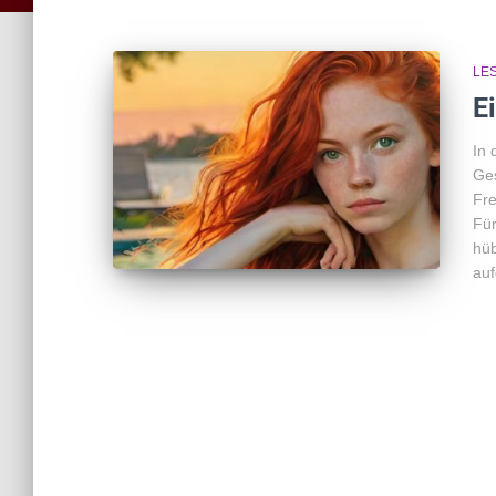
LE
E
In 
Ges
Fre
Für
hüb
auf