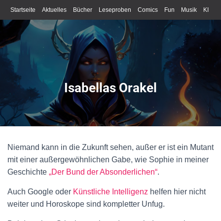
Startseite
Aktuelles
Bücher
Leseproben
Comics
Fun
Musik
KI
Schreiben
Isabellas Orakel
Niemand kann in die Zukunft sehen, außer er ist ein Mutant
mit einer außergewöhnlichen Gabe, wie Sophie in meiner
Geschichte
„Der Bund der Absonderlichen“
.
Auch Google oder
Künstliche Intelligenz
helfen hier nicht
weiter und Horoskope sind kompletter Unfug.