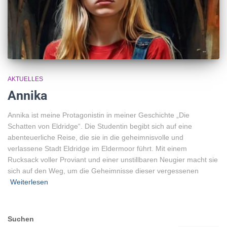
AKTUELLES
Annika
Annika ist meine Protagonistin in meiner Geschichte „Die
Schatten von Eldridge“. Die Studentin begibt sich auf eine
abenteuerliche Reise, die sie in die geheimnisvolle und
verlassene Stadt Eldridge im Eldermoor führt. Mit einem
Rucksack voller Proviant und einer unstillbaren Neugier macht sie
sich auf den Weg, um die Geheimnisse dieser vergessenen
Weiterlesen
Suchen