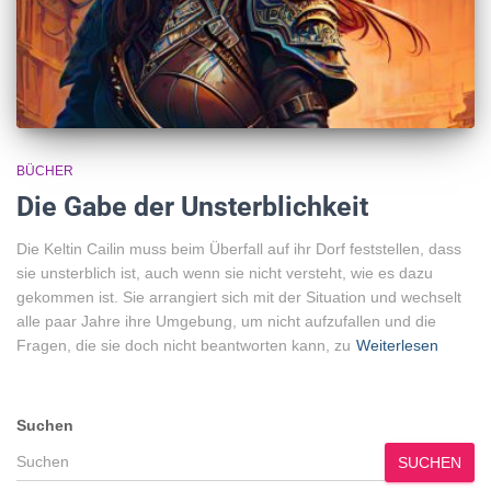
BÜCHER
Die Gabe der Unsterblichkeit
Die Keltin Cailin muss beim Überfall auf ihr Dorf feststellen, dass
sie unsterblich ist, auch wenn sie nicht versteht, wie es dazu
gekommen ist. Sie arrangiert sich mit der Situation und wechselt
alle paar Jahre ihre Umgebung, um nicht aufzufallen und die
Fragen, die sie doch nicht beantworten kann, zu
Weiterlesen
Suchen
SUCHEN