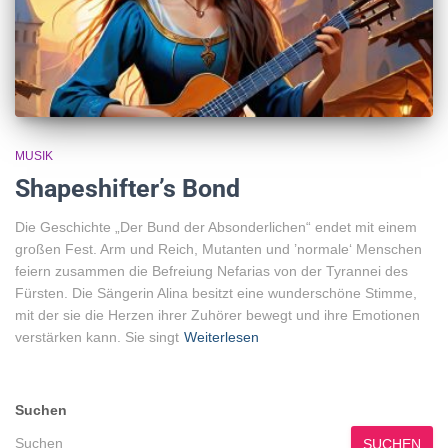
MUSIK
Shapeshifter’s Bond
Die Geschichte „Der Bund der Absonderlichen“ endet mit einem
großen Fest. Arm und Reich, Mutanten und ’normale‘ Menschen
feiern zusammen die Befreiung Nefarias von der Tyrannei des
Fürsten. Die Sängerin Alina besitzt eine wunderschöne Stimme,
mit der sie die Herzen ihrer Zuhörer bewegt und ihre Emotionen
verstärken kann. Sie singt
Weiterlesen
Suchen
SUCHEN