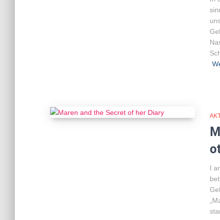
sin
uns
Geh
Nas
Sch
We
AK
M
o
I a
bet
Geh
„Ma
sta