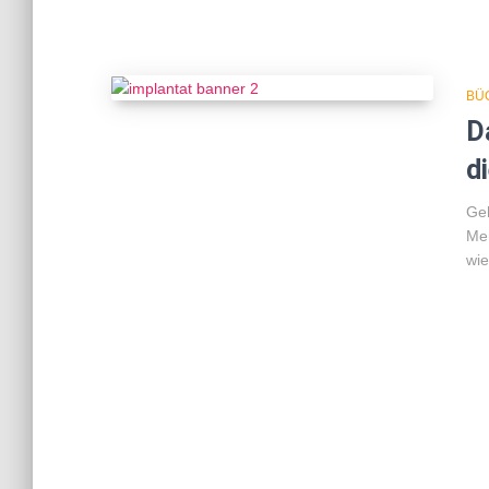
BÜ
D
d
Geh
Men
wie