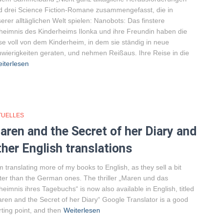
d drei Science Fiction-Romane zusammengefasst, die in
erer alltäglichen Welt spielen: Nanobots: Das finstere
eimnis des Kinderheims Ilonka und ihre Freundin haben die
e voll von dem Kinderheim, in dem sie ständig in neue
wierigkeiten geraten, und nehmen Reißaus. Ihre Reise in die
iterlesen
TUELLES
aren and the Secret of her Diary and
ther English translations
m translating more of my books to English, as they sell a bit
ter than the German ones. The thriller „Maren und das
eimnis ihres Tagebuchs“ is now also available in English, titled
ren and the Secret of her Diary“ Google Translator is a good
rting point, and then
Weiterlesen