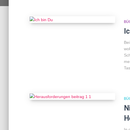
BÜ
I
Bei
woh
Sch
meh
Tas
BÜ
N
H
In 