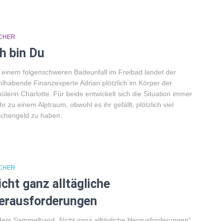
CHER
ch bin Du
 einem folgenschweren Badeunfall im Freibad landet der
lhabende Finanzexperte Adrian plötzlich im Körper der
ülerin Charlotte. Für beide entwickelt sich die Situation immer
r zu einem Alptraum, obwohl es ihr gefällt, plötzlich viel
chengeld zu haben.
CHER
icht ganz alltägliche
erausforderungen
dem Sammelband „Nicht ganz alltägliche Herausforderungen“