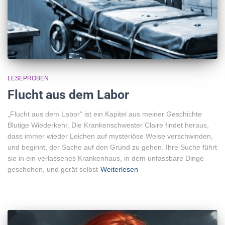
LESEPROBEN
Flucht aus dem Labor
„Flucht aus dem Labor“ ist ein Kapitel aus meiner Geschichte
Blutige Wiederkehr. Die Krankenschwester Claire findet heraus,
dass immer wieder Leichen auf mysteriöse Weise verschwinden,
und beginnt, der Sache auf den Grund zu gehen. Ihre Suche führt
sie in ein verlassenes Krankenhaus, in dem unfassbare Dinge
geschehen, und gerät selbst
Weiterlesen